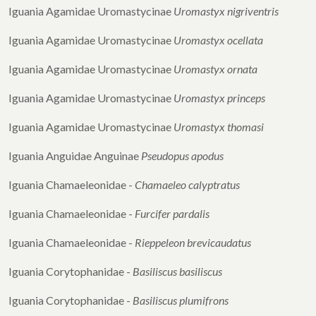
Iguania Agamidae Uromastycinae
Uromastyx nigriventris
Iguania Agamidae Uromastycinae
Uromastyx ocellata
Iguania Agamidae Uromastycinae
Uromastyx ornata
Iguania Agamidae Uromastycinae
Uromastyx princeps
Iguania Agamidae Uromastycinae
Uromastyx thomasi
Iguania Anguidae Anguinae
Pseudopus apodus
Iguania Chamaeleonidae -
Chamaeleo calyptratus
Iguania Chamaeleonidae -
Furcifer pardalis
Iguania Chamaeleonidae -
Rieppeleon
brevicaudatus
Iguania Corytophanidae -
Basiliscus basiliscus
Iguania Corytophanidae -
Basiliscus plumifrons