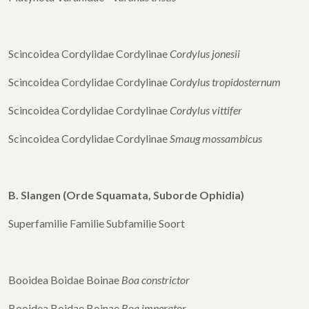
Scincoidea Cordylidae Cordylinae
Cordylus jonesii
Scincoidea Cordylidae Cordylinae
Cordylus
tropidosternum
Scincoidea Cordylidae Cordylinae
Cordylus vittifer
Scincoidea Cordylidae Cordylinae
Smaug mossambicus
B. Slangen (Orde Squamata, Suborde Ophidia)
Superfamilie Familie Subfamilie Soort
Booidea Boidae Boinae
Boa constrictor
Booidea Boidae Boinae
Boa imperator