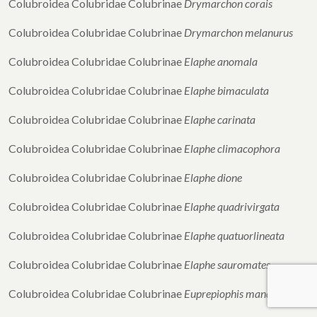
Colubroidea Colubridae Colubrinae
Drymarchon corais
Colubroidea Colubridae Colubrinae
Drymarchon melanurus
Colubroidea Colubridae Colubrinae
Elaphe anomala
Colubroidea Colubridae Colubrinae
Elaphe bimaculata
Colubroidea Colubridae Colubrinae
Elaphe carinata
Colubroidea Colubridae Colubrinae
Elaphe climacophora
Colubroidea Colubridae Colubrinae
Elaphe dione
Colubroidea Colubridae Colubrinae
Elaphe quadrivirgata
Colubroidea Colubridae Colubrinae
Elaphe quatuorlineata
Colubroidea Colubridae Colubrinae
Elaphe sauromates
Colubroidea Colubridae Colubrinae
Euprepiophis mandarinus