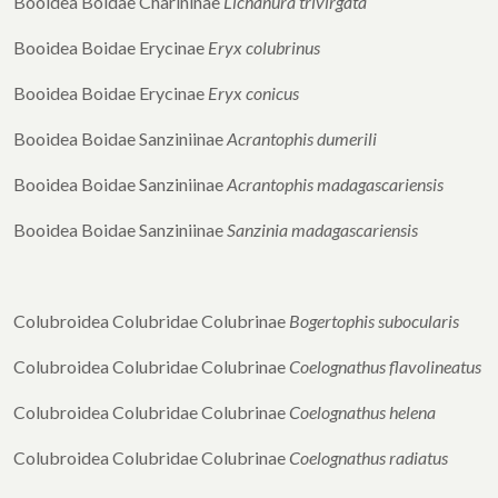
Booidea Boidae Charininae
Lichanura trivirgata
Booidea Boidae Erycinae
Eryx colubrinus
Booidea Boidae Erycinae
Eryx conicus
Booidea Boidae Sanziniinae
Acrantophis dumerili
Booidea Boidae Sanziniinae
Acrantophis
madagascariensis
Booidea Boidae Sanziniinae
Sanzinia madagascariensis
Colubroidea Colubridae Colubrinae
Bogertophis subocularis
Colubroidea Colubridae Colubrinae
Coelognathus flavolineatus
Colubroidea Colubridae Colubrinae
Coelognathus helena
Colubroidea Colubridae Colubrinae
Coelognathus radiatus