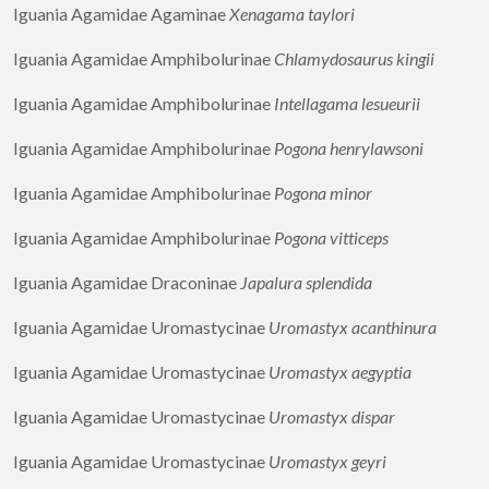
Iguania Agamidae Agaminae
Xenagama taylori
Iguania Agamidae Amphibolurinae
Chlamydosaurus kingii
Iguania Agamidae Amphibolurinae
Intellagama lesueurii
Iguania Agamidae Amphibolurinae
Pogona henrylawsoni
Iguania Agamidae Amphibolurinae
Pogona minor
Iguania Agamidae Amphibolurinae
Pogona vitticeps
Iguania Agamidae Draconinae
Japalura splendida
Iguania Agamidae Uromastycinae
Uromastyx acanthinura
Iguania Agamidae Uromastycinae
Uromastyx aegyptia
Iguania Agamidae Uromastycinae
Uromastyx dispar
Iguania Agamidae Uromastycinae
Uromastyx geyri