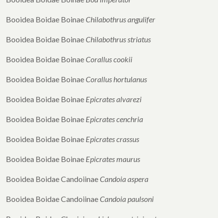
Booidea Boidae Boinae
Chilabothrus angulifer
Booidea Boidae Boinae
Chilabothrus striatus
Booidea Boidae Boinae
Corallus cookii
Booidea Boidae Boinae
Corallus hortulanus
Booidea Boidae Boinae
Epicrates alvarezi
Booidea Boidae Boinae
Epicrates cenchria
Booidea Boidae Boinae
Epicrates crassus
Booidea Boidae Boinae
Epicrates maurus
Booidea Boidae Candoiinae
Candoia aspera
Booidea Boidae Candoiinae
Candoia paulsoni