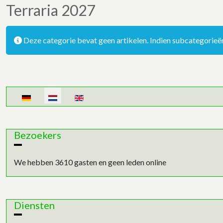
Terraria 2027
Informatie
Deze categorie bevat geen artikelen. Indien subcategorie
Selecteer de taal
Bezoekers
We hebben 3610 gasten en geen leden online
Diensten