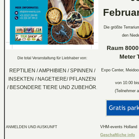
Februa
Die größte Terrariu
den Niede
Raum 8000 
Meter 
Die total Veranstaltung für Liebhaber von:
Expo Center, Meidoo
REPTILIEN / AMPHIBIEN / SPINNEN /
INSEKTEN / NAGETIERE/ PFLANZEN
von 10.00 bi
/ BESONDERE TIERE UND ZUBEHÖR
.
(Teilnehmer a
VHM-events Holland
ANMELDEN UND AUSKUNFT
Geschaftliche info