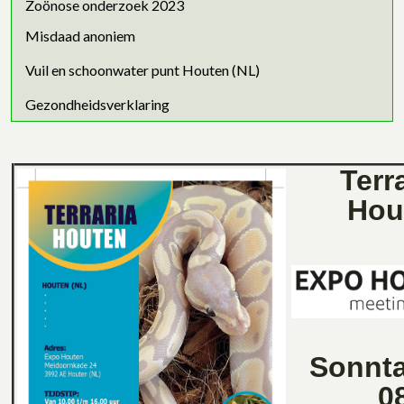
Zoönose onderzoek 2023
Misdaad anoniem
Vuil en schoonwater punt Houten (NL)
Gezondheidsverklaring
Terr
Hou
Sonnt
0